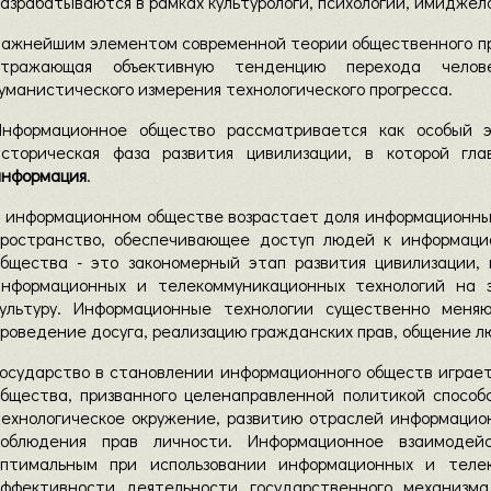
азрабатываются в рамках культурологи, психологии, имиджел
Важнейшим элементом современной теории общественного пр
отражающая объективную тенденцию перехода челове
уманистического измерения технологического прогресса.
Информационное общество рассматривается как особый э
историческая фаза развития цивилизации, в которой гл
информация
.
В информационном обществе возрастает доля информационны
пространство, обеспечивающее доступ людей к информаци
общества - это закономерный этап развития цивилизации,
информационных и телекоммуникационных технологий на эк
культуру. Информационные технологии существенно меняю
роведение досуга, реализацию гражданских прав, общение л
Государство в становлении информационного обществ играет
общества, призванного целенаправленной политикой спосо
технологическое окружение, развитию отраслей информацио
соблюдения прав личности. Информационное взаимодей
оптимальным при использовании информационных и теле
эффективности деятельности государственного механизма