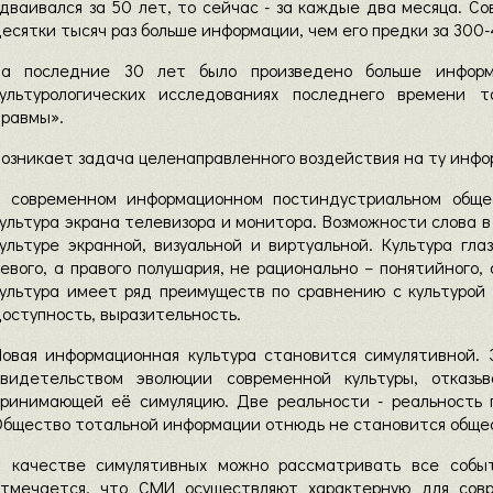
дваивался за 50 лет, то сейчас - за каждые два месяца. С
есятки тысяч раз больше информации, чем его предки за 300-
За последние 30 лет было произведено больше информ
культурологических исследованиях последнего времени 
травмы».
озникает задача целенаправленного воздействия на ту инфо
В современном информационном постиндустриальном общес
ультура экрана телевизора и монитора. Возможности слова в
культуре экранной, визуальной и виртуальной. Культура гл
евого, а правого полушария, не рационально – понятийного,
ультура имеет ряд преимуществ по сравнению с культурой к
оступность, выразительность.
Новая информационная культура становится симулятивной. 
свидетельством эволюции современной культуры, отказ
принимающей её симуляцию. Две реальности - реальность 
Общество тотальной информации отнюдь не становится обще
В качестве симулятивных можно рассматривать все событ
отмечается, что СМИ осуществляют характерную для совр