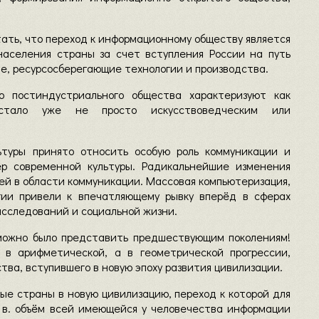
ать, что переход к информационному обществу является
аселения страны за счет вступления России на путь
е, ресурсосберегающие технологии и производства.
о постиндустриального общества характеризуют как
 стало уже не просто искусствоведческим или
ьтуры принято относить особую роль коммуникации и
ер современной культуры. Радикальнейшие изменения
ей в области коммуникации. Массовая компьютеризация,
ии привели к впечатляющему рывку вперёд в сферах
исследований и социальной жизни.
зможно было представить предшествующим поколениям!
 в арифметической, а в геометрической прогрессии,
ва, вступившего в новую эпоху развития цивилизации.
ые страны в новую цивилизацию, переход к которой для
IX в. объём всей имеющейся у человечества информации