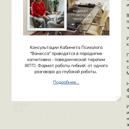
ч
к
Консультации Кабинета Психолога
"Ванесса" проводятся в парадигме
когнитивно - поведенческой терапии
к
(КПТ). Формат работы гибкий: от одного
с
разговора до глубокой работы.
Подробнее...
ц
з