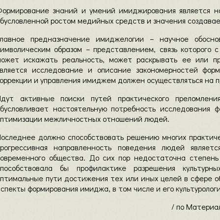
Формирование знаний и умений имиджирования является на
бусловленной ростом медийных средств и значения создавае
Главное предназначение имиджелогии – научное обосно
символическим образом – представлением, связь которого 
может искажать реальность, может раскрывать ее или п
является исследование и описание закономерностей фор
оррекции и управления имиджем должен осуществляться на п
Идут активные поиски путей практического преломления
обусловливает настоятельную потребность исследования 
оптимизации межличностных отношений людей.
Последнее должно способствовать решению многих практиче
прогрессивная направленность поведения людей являетс
современного общества. До сих пор недостаточна степень
способствовала бы профилактике разрешения культурны
птимальные пути достижения тех или иных целей в сфере об
спекты формирования имиджа, в том числе и его культуролог
/ по Материа