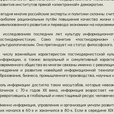
азвития институтов прямой «электронной» демократии.
егодня многие российские эксперты и политики склонны счит
наиболее рациональным путём повышения качества жизни н
ивилизованного развития и перевода экономики на наукоемки
В исследованиях последних лет культуру информационног
постмодернистскую. Само понятие «постмодернизм»
ультурологическим. Оно претендует на статус философского.
К числу важнейших характеристик постмодернистской кул
информации, а также: визуальный и симулятивный характ
овременного общества во многом связаны именно с революци
внедрение и развитие новейшей информационной технолог
бразования, бизнеса, промышленного производства, научных 
Роль информации достигла таких масштабов, которые нево
Начиная с 70-х годов ХХ века, информация возрастает не
ревратившись в глобальный и неистощимый ресурс человечест
менно информация, управление и организация умчали развит
их начался в 60-х и закончился в 80-х. Если в середине X