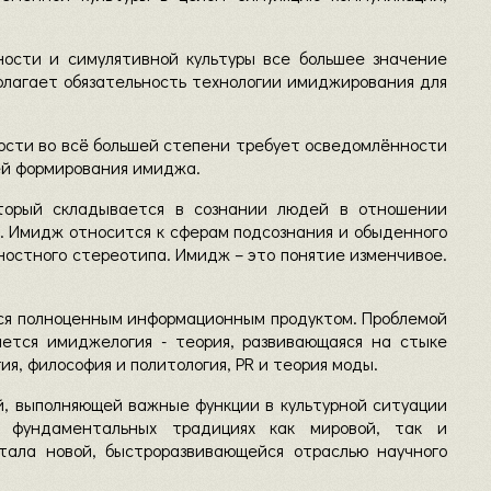
ьности и симулятивной культуры все большее значение
полагает обязательность технологии имиджирования для
ости во всё большей степени требует осведомлённости
ей формирования имиджа.
торый складывается в сознании людей в отношении
а. Имидж относится к сферам подсознания и обыденного
ностного стереотипа. Имидж – это понятие изменчивое.
тся полноценным информационным продуктом. Проблемой
ется имиджелогия - теория, развивающаяся на стыке
гия, философия и политология, PR и теория моды.
й, выполняющей важные функции в культурной ситуации
а фундаментальных традициях как мировой, так и
тала новой, быстроразвивающейся отраслью научного