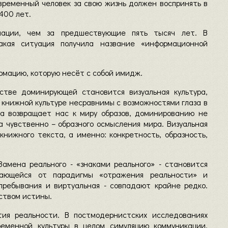
овременный человек за свою жизнь должен воспринять в
400 лет.
ации, чем за предшествующие пять тысяч лет. В
такая ситуация получила название «информационной
рмацию, которую несёт с собой имидж.
тве доминирующей становится визуальная культура,
 книжной культуре несравнимы с возможностями глаза в
аза возвращает нас к миру образов, доминированию не
 а чувственно – образного осмысления мира. Визуальная
нижного текста, а именно: конкретность, образность,
Замена реального - «знаками реального» - становится
ьвающейся от парадигмы «отражения реальности» и
пребывания и виртуальная - совпадают крайне редко.
ством истины.
ия реальности. В постмодернистских исследованиях
еменной культуры в целом симуляцию коммуникации,