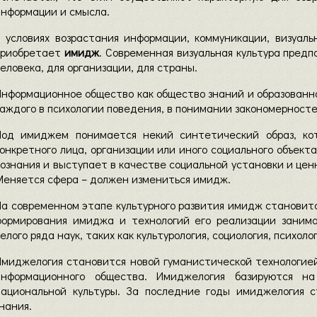
информации и смысла.
В условиях возрастания информации, коммуникации, визуал
приобретает
имидж
. Современная визуальная культура пред
еловека, для организации, для страны.
Информационное общество как общество знаний и образованн
аждого в психологии поведения, в понимании закономерност
Под имиджем понимается некий синтетический образ, ко
онкретного лица, организации или иного социального объект
ознания и выступает в качестве социальной установки и цен
Меняется сфера – должен измениться имидж.
На современном этапе культурного развития имидж станови
формирования имиджа и технологий его реализации занима
елого ряда наук, таких как культурология, социология, психоло
Имиджелогия становится новой гуманистической технологие
информационного общества. Имиджелогия базируются н
национальной культуры. За последние годы имиджелогия с
нания.