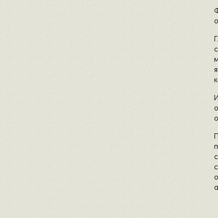
о
к
о
а