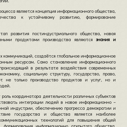
огии.
оцесса является концепция информационного общества,
чества к устойчивому развитию, формирование
тап развития постиндустриального общества, новая
авными продуктами производства являются
знания и
х коммуникаций, создаётся глобальное информационное
онным ресурсам. Само становление информационного
 происходящий в результате воздействия современных
ономику, социальную структуру, государство, право,
т не только производство продуктов и услуг, но и
юдей.
 роль координатора деятельности различных субъектов
бствовать интеграции людей в новое информационно –
нной индустрии, обеспечению прогресса демократии и
ствие государства и общества является наиболее
коммуникационных технологий для повышения общей
, формирования информационно открытого общества,