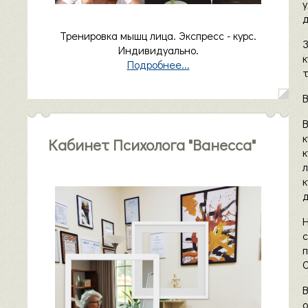
у
д
Тренировка мышц лица. Экспресс - курс.
Индивидуально.
Подробнее...
В
к
Кабинет Психолога "Ванесса"
л
к
д