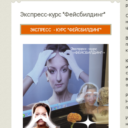
р
Экспресс-курс "Фейсбилдинг"
С
ц
ЭКСПРЕСС - КУРС "ФЕЙСБИЛДИНГ"
к
с
о
п
И
н