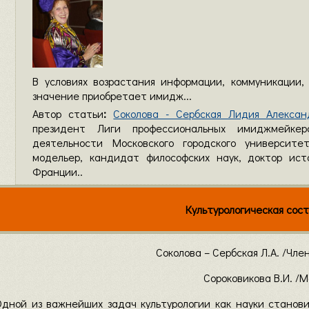
В условиях возрастания информации, коммуникации,
значение приобретает имидж...
Автор статьи
:
Соколова - Сербская Лидия Алексан
президент Лиги профессиональных имиджмейкер
деятельности Московского городского университе
модельер, кандидат философских наук, доктор ист
Франции..
Культурологическая со
Соколова – Сербская Л.А. /Чле
Сороковикова В.И. /М
Одной из важнейших задач культурологии как науки станов