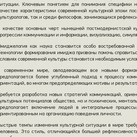
ситуации. Ключевым понятием для понимания специфики 
качестве характеристики современной культурной эпохи п
ультурологов, так и среди философов, занимающихся рефлекси
В качестве основных черт нынешней постмодернистской ку
рогрессии коммуникации и информации, визуализацию, симул
Имиджелогия как наука становится особо востребованной 
ехнологии формирования имиджа призваны помочь справиться
словиях современной культуры становится необходимым усло
В современном мире, овладевающем все новыми форма
предполагается более углубленный подход к процессу ком
риентаций, во многом предопределяющих мотивы и результат
Требуется разработка новых стратегий коммуникаций, орие
ультурных потенциалов общества, но и психических, ментал
предполагает включение людей в интегральные процессы
ориентированным на организацию поведения личности.
Быстрые темпы изменения культурной ситуации в мире треб
человека. Это стиль, отличающийся большей рефлексивност