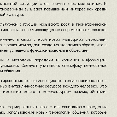
нынешней ситуации стал термин «постмодернизм». В
остмодернизм вызывает повышенный интерес как среди
ей культуры.
льтурной ситуации называют: рост в геометрической
ятивность, новое мироощущение современного человека.
именно в связи с этой новой культурной ситуацией.
 с решением задачи создания желаемого образа, что в
вием успешного функционирования в обществе.
ми и методами передачи и хранения информации,
муникации. Следует учитывать специфику ценностных
ы общения.
нтированных на активизацию не только национально –
ьных внутриличностных ресурсов каждого человека. Это
, имеющие место в межкультурном взаимодействии,
уют формирования нового стиля социального поведения
ью, использование новых технологий общения, которые