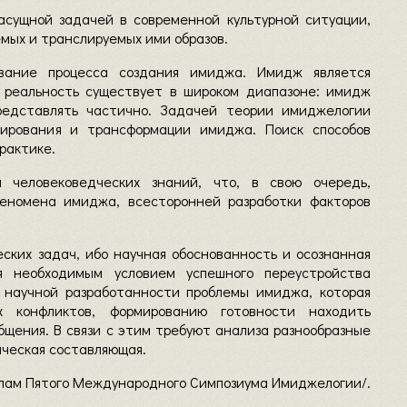
сущной задачей в современной культурной ситуации,
мых и транслируемых ими образов.
вание процесса создания имиджа. Имидж является
с реальность существует в широком диапазоне: имидж
редставлять частично. Задачей теории имиджелогии
мирования и трансформации имиджа. Поиск способов
рактике.
 человековедческих знаний, что, в свою очередь,
феномена имиджа, всесторонней разработки факторов
ских задач, ибо научная обоснованность и осознанная
я необходимым условием успешного переустройства
 научной разработанности проблемы имиджа, которая
х конфликтов, формированию готовности находить
щения. В связи с этим требуют анализа разнообразные
ическая составляющая.
лам Пятого Международного Симпозиума Имиджелогии/.