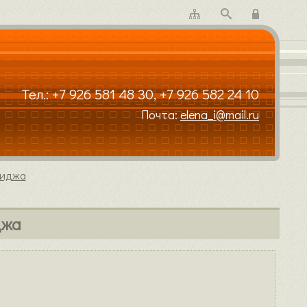
Тел.:
+7 926 581 48 30
,
+7 926 582 24 10
Почта:
elena_i@mail.ru
миджа
джа