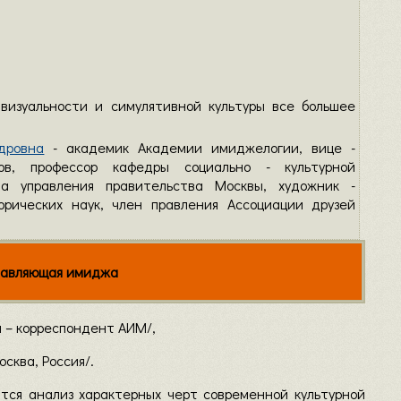
 визуальности и симулятивной культуры все большее
дровна
- академик Академии имиджелогии, вице -
ов, профессор кафедры социально - культурной
та управления правительства Москвы, художник -
орических наук, член правления Ассоциации друзей
ставляющая имиджа
н – корреспондент АИМ/,
осква, Россия/.
ится анализ характерных черт современной культурной