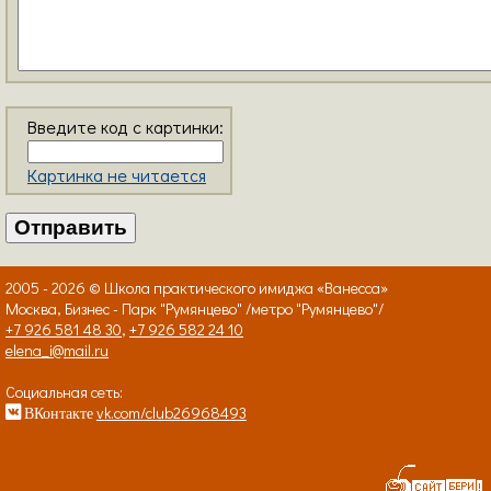
Введите код с картинки:
Картинка не читается
2005 - 2026 © Школа практического имиджа «Ванесса»
Москва, Бизнес - Парк "Румянцево" /метро "Румянцево"/
+7 926 581 48 30
,
+7 926 582 24 10
elena_i@mail.ru
Социальная сеть:
vk.com/club26968493
ВКонтакте