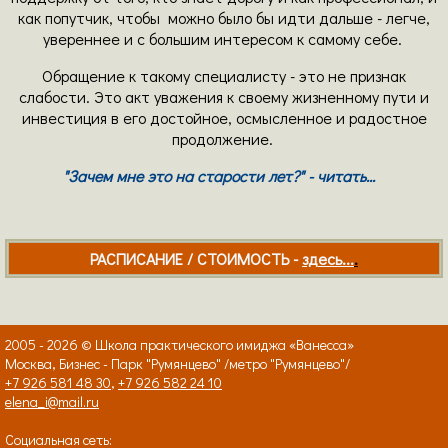
как попутчик, чтобы можно было бы идти дальше - легче,
увереннее и с большим интересом к самому себе.
Обращение к такому специалисту - это не признак
слабости. Это акт уважения к своему жизненному пути и
инвестиция в его достойное, осмысленное и радостное
продолжение.
"Зачем мне это на старости лет?" - читать...
РАСПИСАНИЕ / СТОИМОСТЬ -
здесь...
.
2005 - 2026 © Школа практического имиджа «Ванесса»
Москва, Бизнес - Парк "Румянцево" /метро "Румянцево"/
+7 926 581 48 30
,
+7 926 582 24 10
elena_i@mail.ru
Социальная сеть: