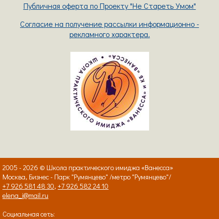
Публичная оферта по Проекту "Не Стареть Умом"
Согласие на получение рассылки информационно -
рекламного характера.
2005 - 2026 © Школа практического имиджа «Ванесса»
Москва, Бизнес - Парк "Румянцево" /метро "Румянцево"/
+7 926 581 48 30
,
+7 926 582 24 10
elena_i@mail.ru
Социальная сеть: