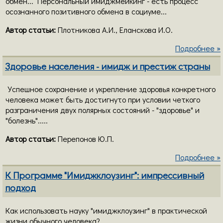
обмен... Персональный имиджмейкинг - есть процесс
осознанного позитивного обмена в социуме...
Автор статьи:
Плотникова А.И., Еланскова И.О.
Подробнее »
Здоровье населения - имидж и престиж страны
Успешное сохранение и укрепление здоровья конкретного
человека может быть достигнуто при условии четкого
разграничения двух полярных состояний - "здоровье" и
"болезнь".....
Автор статьи:
Перепонов Ю.П.
Подробнее »
К Программе "Имиджклоузинг": импрессивный
подход
Как использовать науку "имиджклоузинг" в практической
жизни обычного человека?...