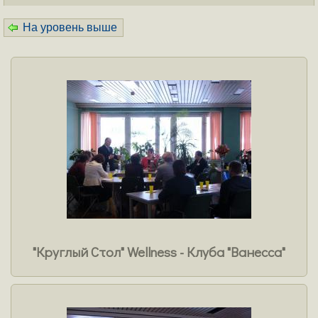
обсуждения Отраслевой Программы "Охрана и
укрепление здоровья здоровых на 2003 - 2010 гг".
На уровень выше
совместно с автором концепции данной Программы -
Разумовым А.Н. и руководителем и организатором
Консалтинговой Компании "Русская школа имиджа",
входящей в пятерку самых авторитетных
имиджмейкеров России, -
Русской Е.В
.
"Круглый Стол" Wellness - Клуба "Ванесса"