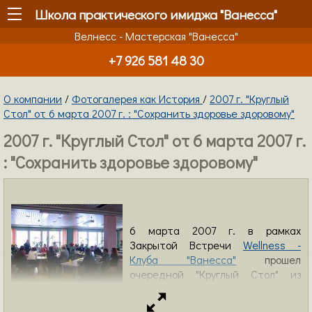
Школа практического имиджа "Ванесса"
Велнесс - Мастерская "Ванесса"
+7 926 581 48 30
О компании
/
Фотогалерея как История
/
2007 г. "Круглый
Стол" от 6 марта 2007 г. : "Сохранить здоровье здоровому"
2007 г. "Круглый Стол" от 6 марта 2007 г.
: "Сохранить здоровье здоровому"
6 марта 2007 г. в рамках
Закрытой Встречи
Wellness -
Клуба "Ванесса"
прошел
очередной "Круглый Стол" из
цикла "Здоровье в имидже -
фундаментально!" Встреча проходила на базе